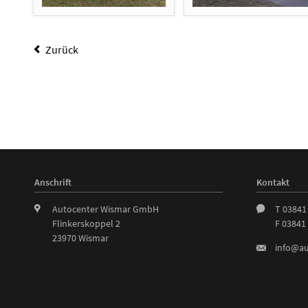
Zurück
Anschrift
Kontakt
Autocenter Wismar GmbH
T 03841
Flinkerskoppel 2
F 03841
23970 Wismar
info@au