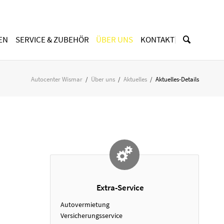
Navigation
überspringen
EN
SERVICE & ZUBEHÖR
ÜBER UNS
KONTAKT
MOBILITÄT
Unternehmen
Autocenter Wismar
Über uns
Aktuelles
Aktuelles-Details
Ansprechpartner & Team
Ersatzfahrzeug
Stellenangebote
Aktuelles
Extra-Service
Autovermietung
Versicherungsservice