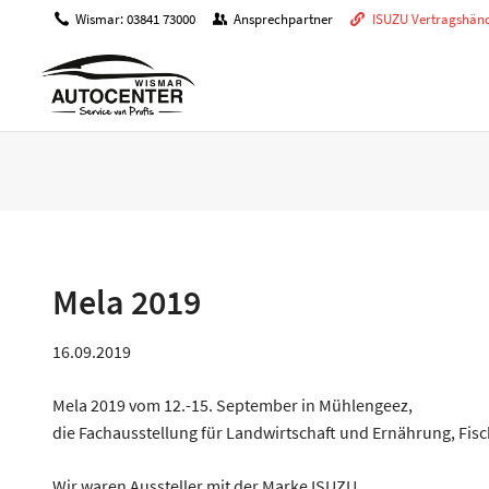
Wismar: 03841 73000
Ansprechpartner
ISUZU Vertragshänd
ANGEBOTE
Wussten Sie schon?
Opel 5plus Service
Mela 2019
CHECKS / INSPEKTIONEN
16.09.2019
Inspektionen & Wartung
Mela 2019 vom 12.-15. September in Mühlengeez,
Hauptuntersuchung
die Fachausstellung für Landwirtschaft und Ernährung, Fisc
Wir waren Aussteller mit der Marke ISUZU.