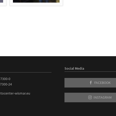
Social Media
 7300-0
FACEBOOK
 7300-24
tocenter-wismar.eu
INSTAGRAM