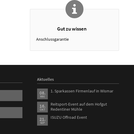
Gut zu wissen
Anschlussgarantie
Aktuelles
1. Sparkassen Firmenlauf in Wismar
08.
MAI
Reitsport-Event auf dem Hofgut
16.
Redentiner Mühle
OKT
ISUZU Offroad Event
21.
SEP