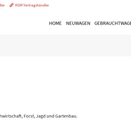
ler
KGM Vertragshändler
HOME
NEUWAGEN
GEBRAUCHTWAG
GARANTIE
Herstellergarantie
Opel FlexCare
Mobilitätsgarantie
TEILE / REPARATUREN
Ersatzteile Zubehör
Unfall und Glasreparaturen
hwirtschaft, Forst, Jagd und Gartenbau.
Autolackierung