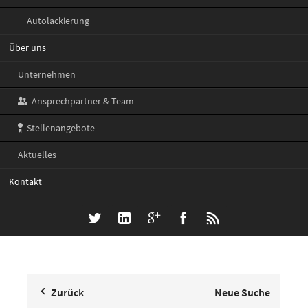
Autolackierung
Über uns
Unternehmen
Ansprechpartner & Team
Stellenangebote
Aktuelles
Kontakt
Twitter
LinkedIn
Google+
Facebook
RSS-
Feed
Zurück
Neue Suche