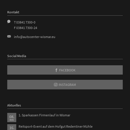
Kontakt
T 03841 7300-0
F 03841 7300-24
info@autocenter-wismar.eu
Social Media
FACEBOOK
INSTAGRAM
Aktuelles
1. Sparkassen Firmenlauf in Wismar
08.
MAI
Reitsport-Event auf dem Hofgut Redentiner Mühle
16.