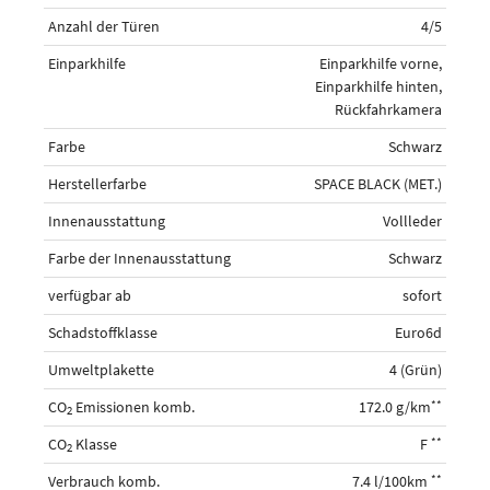
Anzahl der Türen
4/5
Einparkhilfe
Einparkhilfe vorne,
Einparkhilfe hinten,
Rückfahrkamera
Farbe
Schwarz
Herstellerfarbe
SPACE BLACK (MET.)
Innenausstattung
Vollleder
Farbe der Innenausstattung
Schwarz
verfügbar ab
sofort
Schadstoffklasse
Euro6d
Umweltplakette
4 (Grün)
CO
Emissionen komb.
172.0 g/km
**
2
CO
Klasse
F
**
2
Verbrauch komb.
7.4 l/100km
**